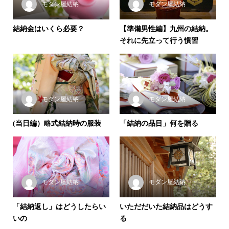
モダン屋結納
モダン屋結納
結納金はいくら必要？
【準備男性編】九州の結納。
それに先立って行う慣習
モダン屋結納
モダン屋結納
(当日編）略式結納時の服装
「結納の品目」何を贈る
モダン屋結納
モダン屋結納
「結納返し」はどうしたらい
いただだいた結納品はどうす
いの
る