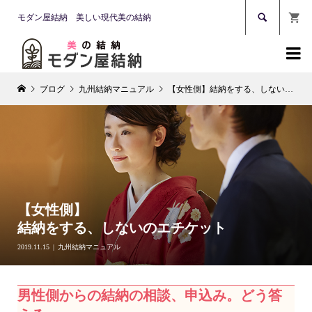

モダン屋結納 美しい現代美の結納

ブログ
九州結納マニュアル
【女性側】結納をする、しないのエチケット
【女性側】
結納をする、しないのエチケット
2019.11.15
九州結納マニュアル
男性側からの結納の相談、申込み。どう答