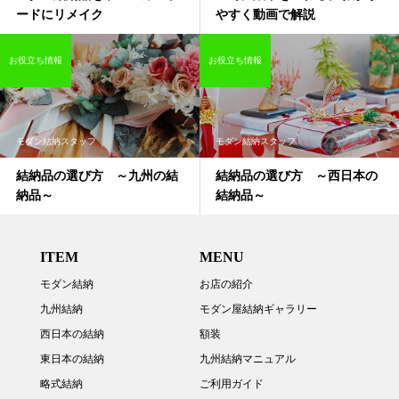
ードにリメイク
やすく動画で解説
お役立ち情報
お役立ち情報
モダン結納スタッフ
モダン結納スタッフ
結納品の選び方 ～九州の結
結納品の選び方 ～西日本の
納品～
結納品～
ITEM
MENU
モダン結納
お店の紹介
九州結納
モダン屋結納ギャラリー
西日本の結納
額装
東日本の結納
九州結納マニュアル
略式結納
ご利用ガイド