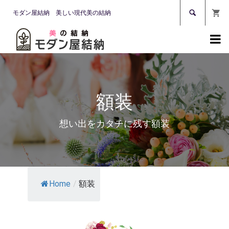

モダン屋結納 美しい現代美の結納

額装
想い出をカタチに残す額装
Home
/
額装