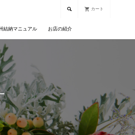

カート
州結納マニュアル
お店の紹介
針