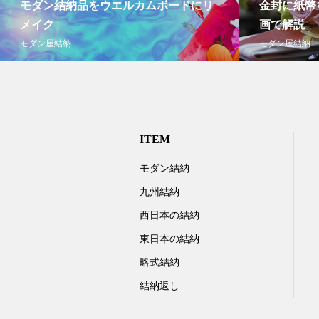
モダン結納品をウエルカムボードにリ
金封に紙幣
メイク
画で解説
モダン屋結納
モダン屋結納
ITEM
モダン結納
九州結納
西日本の結納
東日本の結納
略式結納
結納返し