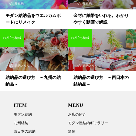
モダン屋結納
モダン屋結納
モダン結納品をウエルカムボ
金封に紙幣をいれる。わかり
ードにリメイク
やすく動画で解説
お役立ち情報
お役立ち情報
モダン結納スタッフ
モダン結納スタッフ
結納品の選び方 ～九州の結
結納品の選び方 ～西日本の
納品～
結納品～
ITEM
MENU
モダン結納
お店の紹介
九州結納
モダン屋結納ギャラリー
西日本の結納
額装