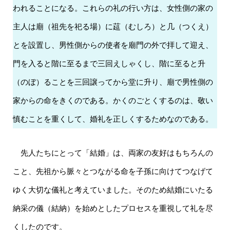
われることになる。これらの礼の行い方は、女性側の家の
主人は廟（祖先を祀る場）に莚（むしろ）と几（つくえ）
とを設置し、男性側からの使者を廟門の外で拝して迎え、
門を入ると階に至るまで三回えしゃくし、階に至ると升
（のぼ）ることを三回譲ってから堂に升り、廟で男性側の
家からの命をきくのである。かくのごとくするのは、敬い
慎むことを重くして、婚礼を正しくするためなのである。
先人たちにとって「結婚」は、両家の友好はもちろんの
こと、先祖から脈々とつながる命を子孫に向けてつなげて
ゆく大切な儀礼と考えていました。そのため結婚にいたる
納采の儀（結納）を始めとしたプロセスを重視して礼を尽
くしたのです。