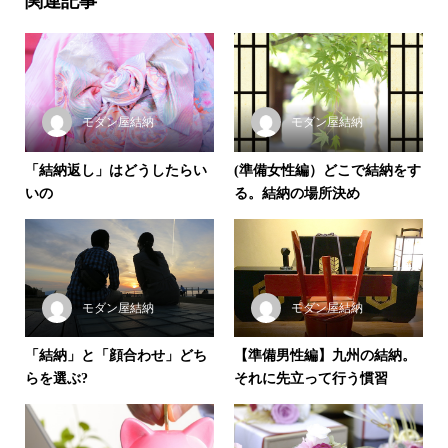
関連記事
モダン屋結納
モダン屋結納
「結納返し」はどうしたらい
(準備女性編）どこで結納をす
いの
る。結納の場所決め
モダン屋結納
モダン屋結納
「結納」と「顔合わせ」どち
【準備男性編】九州の結納。
らを選ぶ?
それに先立って行う慣習