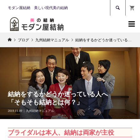

モダン屋結納 美しい現代美の結納

ブログ
九州結納マニュアル
結納をするかどうか迷っている人へ「そもそも結納とは何？」
結納をするかどうか迷っている人へ
「そもそも結納とは何？」
2019.11.09
九州結納マニュアル
ブライダルは本人、結納は両家が主役