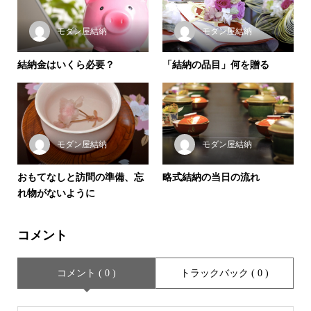
モダン屋結納
モダン屋結納
結納金はいくら必要？
「結納の品目」何を贈る
モダン屋結納
モダン屋結納
おもてなしと訪問の準備、忘
略式結納の当日の流れ
れ物がないように
コメント
コメント ( 0 )
トラックバック ( 0 )