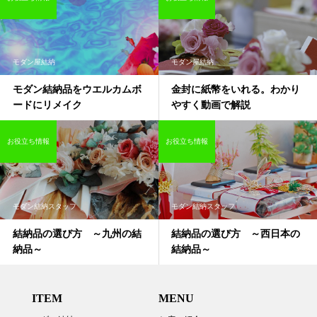
モダン屋結納
モダン屋結納
モダン結納品をウエルカムボ
金封に紙幣をいれる。わかり
ードにリメイク
やすく動画で解説
お役立ち情報
お役立ち情報
モダン結納スタッフ
モダン結納スタッフ
結納品の選び方 ～九州の結
結納品の選び方 ～西日本の
納品～
結納品～
ITEM
MENU