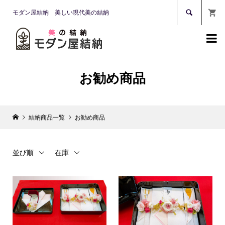

モダン屋結納 美しい現代美の結納

お勧め商品
結納商品一覧
お勧め商品
並び順
在庫