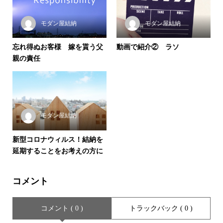
モダン屋結納
モダン屋結納
忘れ得ぬお客様 嫁を貰う父
動画で紹介② ラソ
親の責任
モダン屋結納
新型コロナウィルス！結納を
延期することをお考えの方に
コメント
コメント ( 0 )
トラックバック ( 0 )