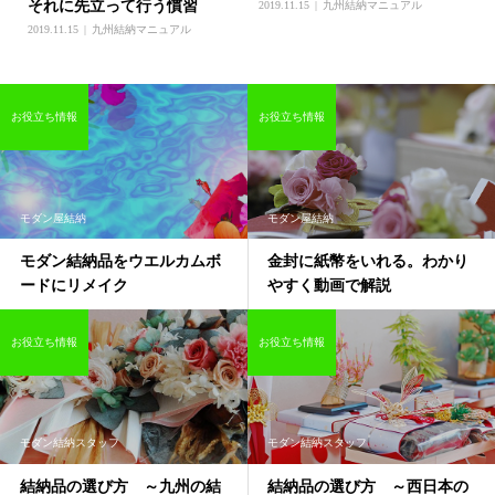
それに先立って行う慣習
2019.11.15
九州結納マニュアル
2019.11.15
九州結納マニュアル
お役立ち情報
お役立ち情報
モダン屋結納
モダン屋結納
モダン結納品をウエルカムボ
金封に紙幣をいれる。わかり
ードにリメイク
やすく動画で解説
お役立ち情報
お役立ち情報
モダン結納スタッフ
モダン結納スタッフ
結納品の選び方 ～九州の結
結納品の選び方 ～西日本の