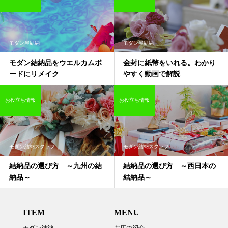
モダン屋結納
モダン屋結納
モダン結納品をウエルカムボ
金封に紙幣をいれる。わかり
ードにリメイク
やすく動画で解説
お役立ち情報
お役立ち情報
モダン結納スタッフ
モダン結納スタッフ
結納品の選び方 ～九州の結
結納品の選び方 ～西日本の
納品～
結納品～
ITEM
MENU