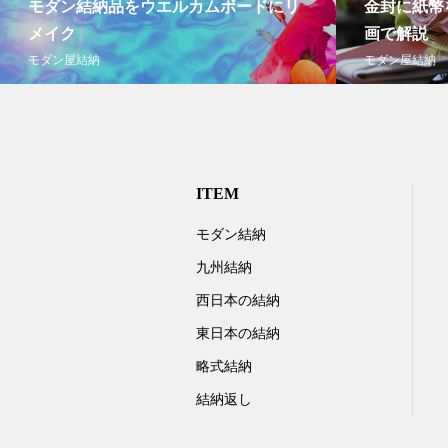
モダン結納品をウエルカムボードにリ
金封に紙幣
メイク
画で解説
モダン屋結納
モダン屋結納
ITEM
モダン結納
九州結納
西日本の結納
東日本の結納
略式結納
結納返し